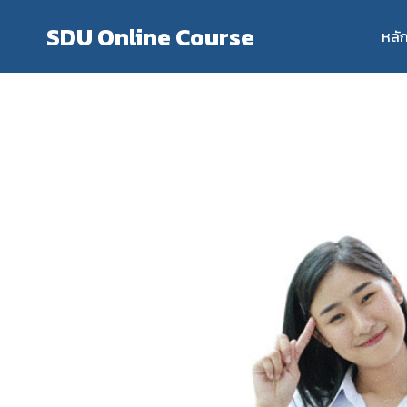
Skip
SDU Online Course
to
หลั
content