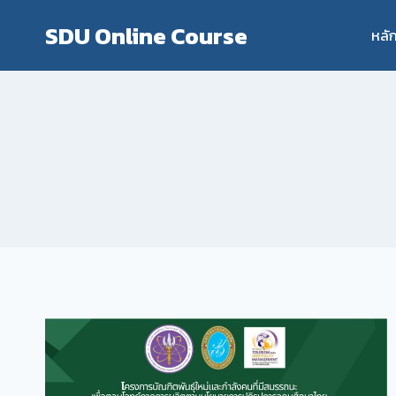
Skip
SDU Online Course
to
หลั
content