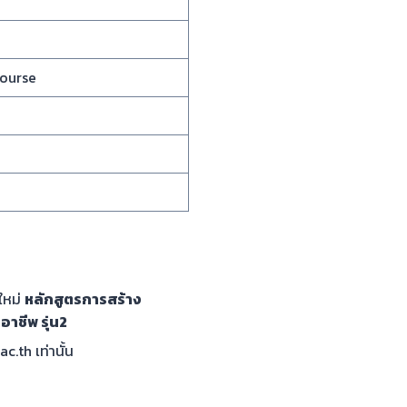
Course
์ใหม่
หลักสูตรการ
สร้าง
าชีพ รุ่น2
.th เท่านั้น