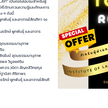
 เป็นคอร์สอบรมสำหรับผู้
อให้ได้ทบทวนความรู้และทักษะการ
 ๆ ดังนี้
ันธุ์ และอาจารย์สัณฑิกา จง
กษ์ ผูกพันธุ์ และอาจาร
อุดมธรรมมานุภาพ
ริน
ธัมม์ อุดมธรรมมานุภาพ
ล วิบูลยศริน
ร.วนิดา อัญชลีวิทยกุล
านิสา ศิริถาพร
์ ผูกพันธุ์ และอาจารย์สัณฑิ