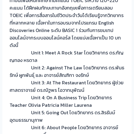
ทำขึ้นเพื่อให้นักศึกษาที่มีคะแนน TOEIC ระหว่าง 120-220
คะแนน ได้ฝึกฝนทักษะภาษาอังกฤษเพื่อการเตรียมสอบ
TOEIC เพื่อการสื่อสารในชีวิตประจำวันได้เรียนรู้จากวิทยากร
ที่หลากหลาย เนื้อหาในการอบรมจากโปรแกรม English
Discoveries Online ระดับ BASIC 1 ร่วมกับการชมเทป
ออนไลน์จากระบบออนไลน์คอร์ส โดยแบ่งเนื้อหาเป็น 10 บท
ดังนี้
Unit 1: Meet A Rock Star โดยวิทยากร ดร.กัญ
ญทอง หรดาล
Unit 2: Against The Law โดยวิทยากร ดร.พันธ
รักษ์ ผูกพันธุ์ และ อาจารย์สัณฑิกา จงรักษ์
Unit 3: At The Restaurant โดยวิทยากร ผู้ช่วย
ศาสตราจารย์ ดร.ณัฐพร โอวาทนุพัฒน์
Unit 4: On A Business Trip โดยวิทยากร
Teacher Olivia Patricia Miller Laurena
Unit 5: Going Out โดยวิทยากร ดร.สิรธัมม์
อุดมธรรมานุภาพ
Unit 6: About People โดยวิทยากร อาจารย์