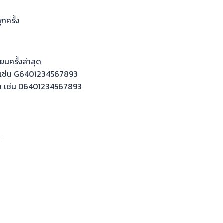
กครั้ง
ยนครั้งล่าสุด
า เช่น G6401234567893
กษา เช่น D6401234567893
2