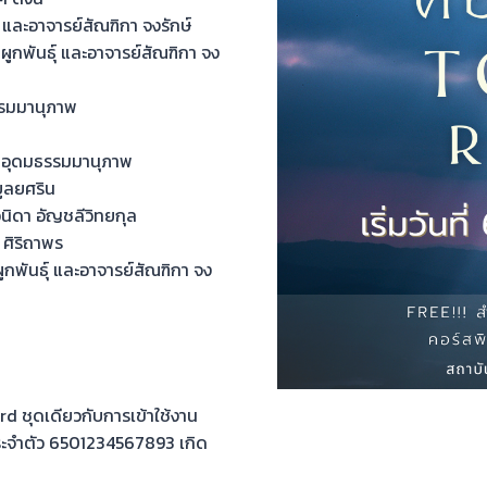
 และอาจารย์สัณฑิกา จงรักษ์
ูกพันธุ์ และอาจารย์สัณฑิกา จง
รรมมานุภาพ
์ อุดมธรรมมานุภาพ
ูลยศริน
ิดา อัญชลีวิทยกุล
ศิริถาพร
กพันธุ์ และอาจารย์สัณฑิกา จง
ชุดเดียวกับการเข้าใช้งาน
ประจำตัว 6501234567893 เกิด